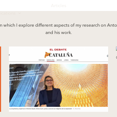
Articles
ications
Lectures
Collaborations
In the med
 in which I explore different aspects of my research on Ant
and his work.