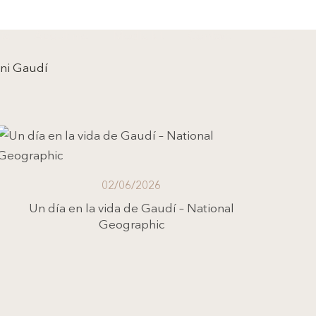
ia
About me
Media kit
Contact
A/文
oni Gaudí
02/06/2026
Un día en la vida de Gaudí – National
Geographic