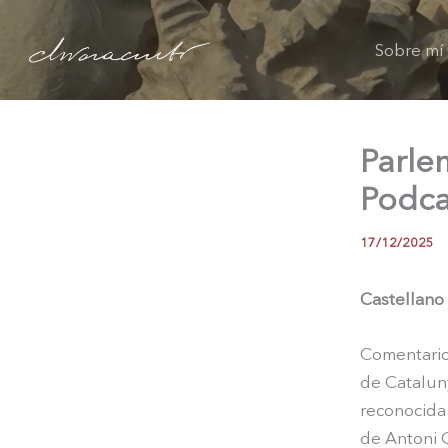
Ir
al
Sobre mí
contenido
Parle
Podca
17/12/2025
Castellano
Comentario
de Cataluny
reconocida 
de Antoni G