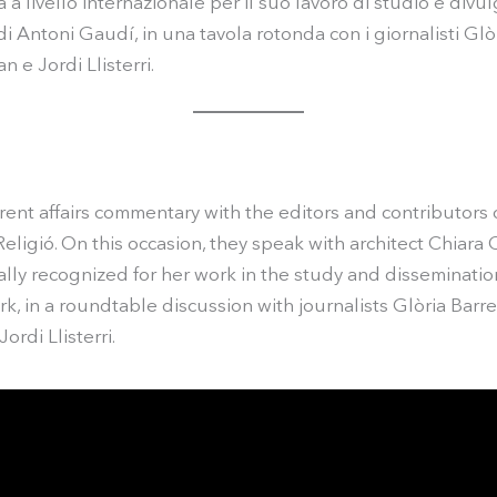
a a livello internazionale per il suo lavoro di studio e divu
di Antoni Gaudí, in una tavola rotonda con i giornalisti Glò
 e Jordi Llisterri.
ent affairs commentary with the editors and contributors 
eligió. On this occasion, they speak with architect Chiara C
ally recognized for her work in the study and disseminatio
k, in a roundtable discussion with journalists Glòria Barre
ordi Llisterri.