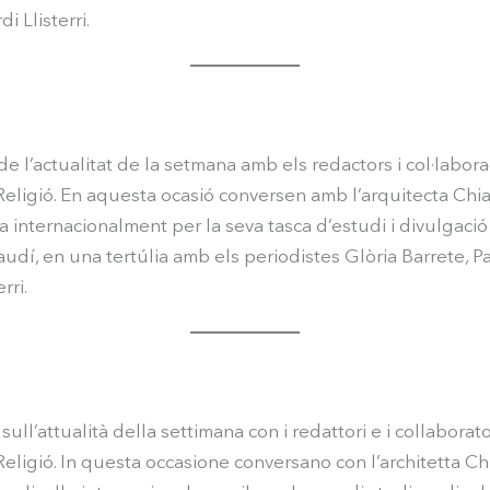
i Llisterri.
e l’actualitat de la setmana amb els redactors i col·labor
eligió. En aquesta ocasió conversen amb l’arquitecta Chiar
internacionalment per la seva tasca d’estudi i divulgació
udí, en una tertúlia amb els periodistes Glòria Barrete, 
rri.
ll’attualità della settimana con i redattori e i collaborato
eligió. In questa occasione conversano con l’architetta Chi