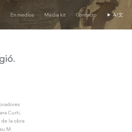
s
En medios
Media kit
Contacto
A/文
gió.
boradores
ra Curti,
 de la obra
Pau M.