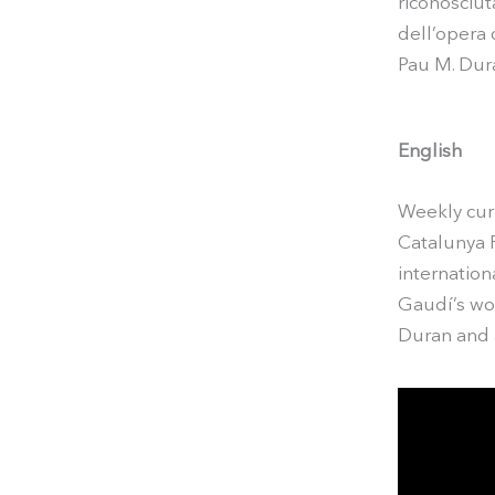
riconosciut
dell’opera 
Pau M. Duran
English
Weekly curr
Catalunya R
internation
Gaudí’s wor
Duran and J