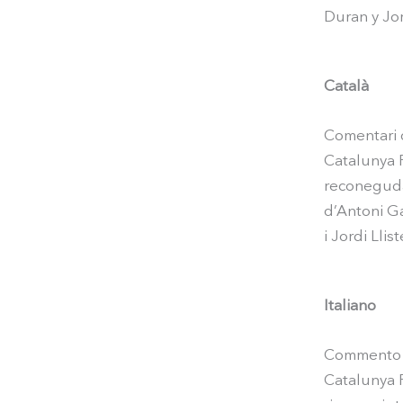
Duran y Jord
Català
Comentari d
Catalunya R
reconeguda 
d’Antoni Ga
i Jordi Lliste
Italiano
Commento su
Catalunya R