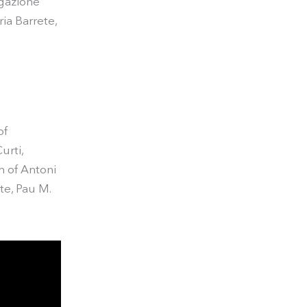
lgazione
ria Barrete,
of
urti,
n of Antoni
te, Pau M.