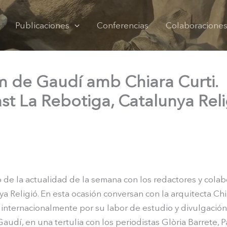
Publicaciones
Conferencias
Colaboracione
m de Gaudí amb Chiara Curti.
st La Rebotiga, Catalunya Reli
 de la actualidad de la semana con los redactores y cola
a Religió. En esta ocasión conversan con la arquitecta Chia
internacionalmente por su labor de estudio y divulgación
audí, en una tertulia con los periodistas Glòria Barrete, 