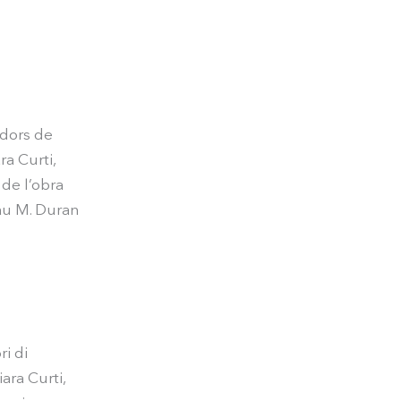
adors de
a Curti,
 de l’obra
Pau M. Duran
ri di
ara Curti,