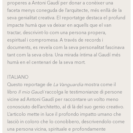
properes a Antoni Gaudí per donar a conèixer una
faceta menys coneguda de l’arquitecte, més enllà de la
seva genialitat creativa. El reportatge destaca el profund
impacte humà que va deixar en aquells que el van
tractar, descrivint-lo com una persona propera,
espiritual i compromesa. A través de records i
documents, es revela com la seva personalitat fascinava
tant com la seva obra. Una mirada íntima al Gaudí més
humà en el centenari de la seva mort.
ITALIANO
Questo reportage de
La Vanguardia
mostra come il
libro
Il mio Gaudí
raccolga le testimonianze di persone
vicine ad Antoni Gaudí per raccontare un volto meno
conosciuto dell’architetto, al di là del suo genio creativo.
L’articolo mette in luce il profondo impatto umano che
lasciò in coloro che lo conobbero, descrivendolo come
una persona vicina, spirituale e profondamente