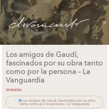
Ir
al
contenido
Los amigos de Gaudí,
fascinados por su obra tanto
como por la persona – La
Vanguardia
05/06/2026
Los amigos de Gaudí, fascinados por su obra
tanto como por la persona – La Vanguardia