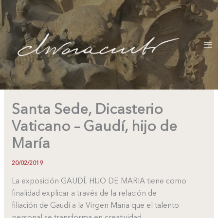
Ir
al
contenido
Santa Sede, Dicasterio
Vaticano – Gaudí, hijo de
María
20/02/2019
La exposición GAUDÍ, HIJO DE MARIA tiene como
finalidad explicar a través de la relación de
filiación de Gaudí a la Virgen Maria que el talento
personal se transforma en creatividad