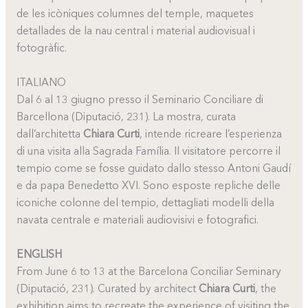
de les icòniques columnes del temple, maquetes
detallades de la nau central i material audiovisual i
fotogràfic.
ITALIANO
Dal 6 al 13 giugno presso il Seminario Conciliare di
Barcellona (Diputació, 231). La mostra, curata
dall’architetta
Chiara Curti
, intende ricreare l’esperienza
di una visita alla Sagrada Família. Il visitatore percorre il
tempio come se fosse guidato dallo stesso Antoni Gaudí
e da papa Benedetto XVI. Sono esposte repliche delle
iconiche colonne del tempio, dettagliati modelli della
navata centrale e materiali audiovisivi e fotografici.
ENGLISH
From June 6 to 13 at the Barcelona Conciliar Seminary
(Diputació, 231). Curated by architect
Chiara Curti
, the
exhibition aims to recreate the experience of visiting the